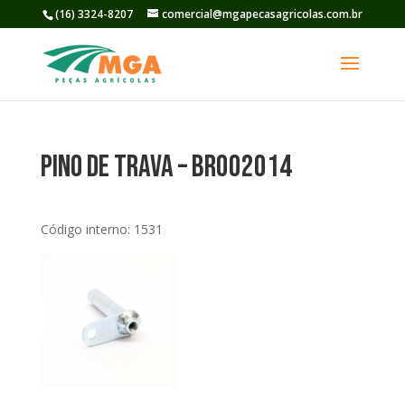
(16) 3324-8207
comercial@mgapecasagricolas.com.br
Pino de Trava – BR002014
Código interno: 1531