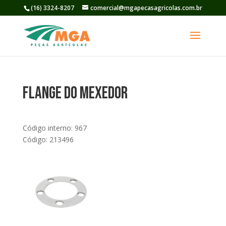
(16) 3324-8207
comercial@mgapecasagricolas.com.br
Flange do Mexedor
Código interno: 967
Código: 213496