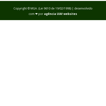
Copyright © MGA. (Lei 9610 de 19/02/1998) | desenvolvido
com ❤ por
agência UIA! websites