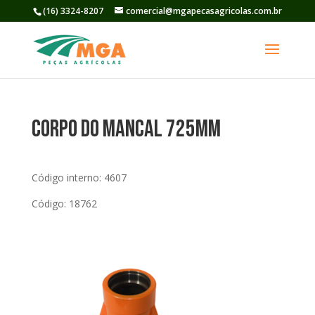
(16) 3324-8207
comercial@mgapecasagricolas.com.br
Corpo do Mancal 725mm
Código interno: 4607
Código: 18762