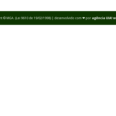
ht © MGA. (Lei 9610 de 19/02/1998) | desenvolvido com ❤ por
agência UIA! 