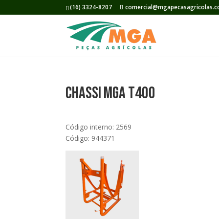
(16) 3324-8207
comercial@mgapecasagricolas.c
Chassi MGA T400
Código interno: 2569
Código: 944371