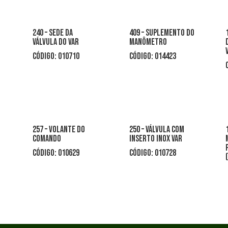
240 – sede da
409 – suplemento do
válvula do var
manômetro
CÓDIGO: 010710
CÓDIGO: 014423
257 – volante do
250 – válvula com
comando
inserto inox var
CÓDIGO: 010629
CÓDIGO: 010728