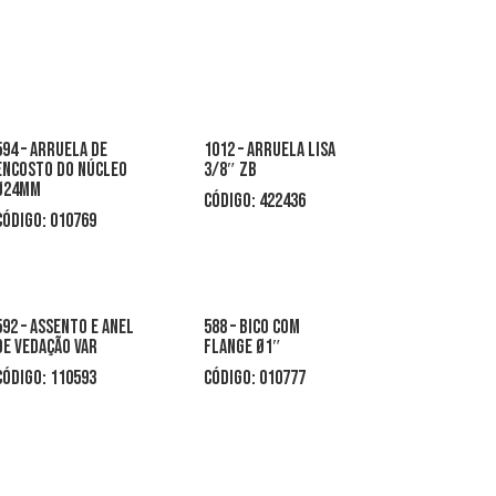
594 – arruela de
1012 – arruela lisa
encosto do núcleo
3/8″ zb
Ø24mm
CÓDIGO: 422436
CÓDIGO: 010769
592 – assento e anel
588 – bico com
de vedação var
flange Ø1″
CÓDIGO: 110593
CÓDIGO: 010777