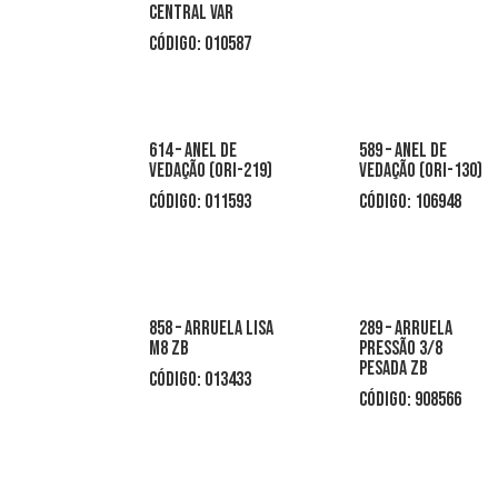
CENTRAL VAR
CÓDIGO: 010587
614 – ANEL DE
589 – ANEL DE
VEDAÇÃO (ORI-219)
VEDAÇÃO (ORI-130)
CÓDIGO: 011593
CÓDIGO: 106948
858 – arruela lisa
289 – arruela
m8 zb
pressão 3/8
pesada zb
CÓDIGO: 013433
CÓDIGO: 908566