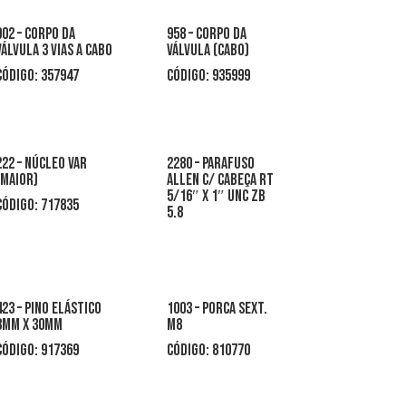
902 – corpo da
958 – corpo da
válvula 3 vias a cabo
válvula (cabo)
CÓDIGO: 357947
CÓDIGO: 935999
222 – núcleo var
2280 – parafuso
(maior)
allen c/ cabeça rt
5/16″ x 1″ unc zb
código: 717835
5.8
423 – pino elástico
1003 – porca sext.
3mm x 30mm
m8
CÓDIGO: 917369
CÓDIGO: 810770