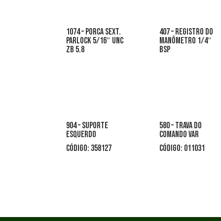
1074 – porca sext.
407 – registro do
parlock 5/16″ unc
manômetro 1/4″
zb 5.8
bsp
904 – suporte
580 – trava do
esquerdo
comando var
código: 358127
código: 011031