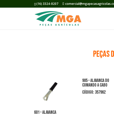
(16) 3324-8207
comercial@mgapecasagricolas.c
PEÇAS D
905 – ALAVANCA DO
COMANDO A CABO
CÓDIGO: 357962
601 – ALAVANCA