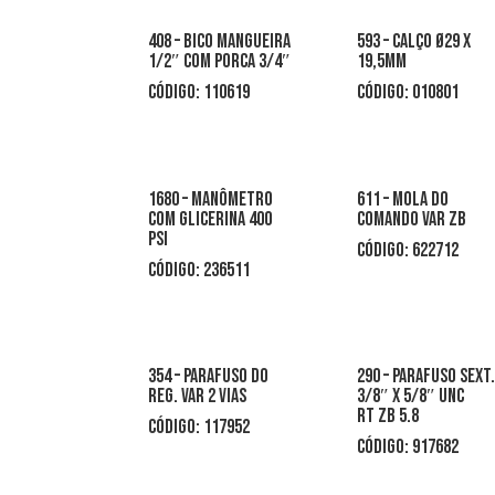
408 – bico mangueira
593 – calço Ø29 x
1/2″ com porca 3/4″
19,5mm
CÓDIGO: 110619
CÓDIGO: 010801
1680 – manômetro
611 – mola do
com glicerina 400
comando var zb
psi
CÓDIGO: 622712
CÓDIGO: 236511
354 – parafuso do
290 – parafuso sext
reg. var 2 vias
3/8″ x 5/8″ unc
rt zb 5.8
CÓDIGO: 117952
CÓDIGO: 917682