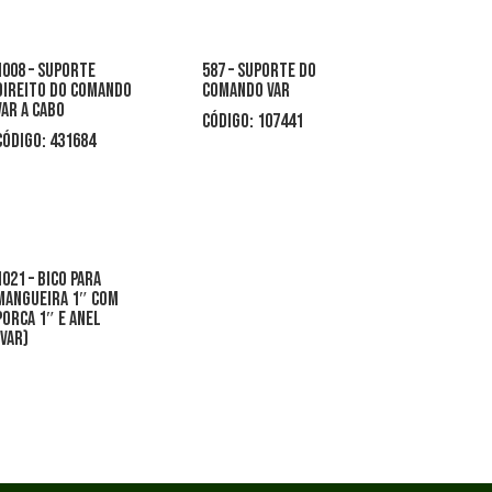
1008 – suporte
587 – suporte do
direito do comando
comando var
var a cabo
CÓDIGO: 107441
CÓDIGO: 431684
1021 – bico para
mangueira 1″ com
porca 1″ e anel
(VAR)