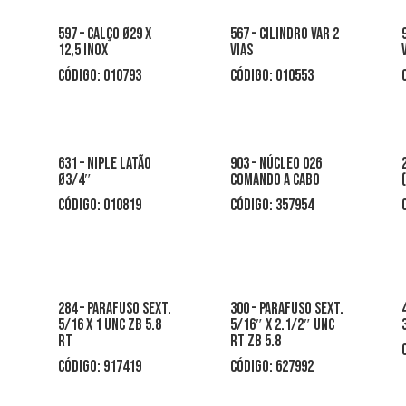
597 – calço Ø29 x
567 – cilindro var 2
12,5 inox
vias
CÓDIGO: 010793
código: 010553
631 – niple latão
903 – núcleo 026
Ø3/4″
comando a cabo
CÓDIGO: 010819
CÓDIGO: 357954
.
284 – parafuso sext.
300 – parafuso sext.
5/16 x 1 unc zb 5.8
5/16″ x 2.1/2″ unc
rt
rt zb 5.8
CÓDIGO: 917419
CÓDIGO: 627992