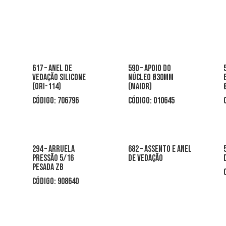
617 – ANEL DE
590 – apoio do
VEDAÇÃO SILICONE
núcleo Ø30mm
(ORI-114)
(maior)
CÓDIGO: 706796
CÓDIGO: 010645
294 – arruela
682 – assento e anel
pressão 5/16
de vedação
pesada zb
CÓDIGO: 908640