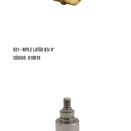
631 – niple latão Ø3/4″
CÓDIGO: 010819