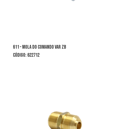
611 – mola do comando var zb
CÓDIGO: 622712