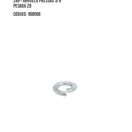
289 – arruela pressão 3/8
pesada zb
CÓDIGO: 908566