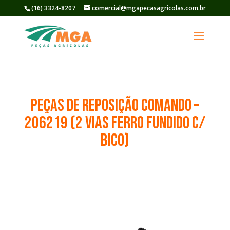
(16) 3324-8207
comercial@mgapecasagricolas.com.br
PEÇAS DE REPOSIÇÃO comando –
206219 (2 vias ferro fundido c/
bico)