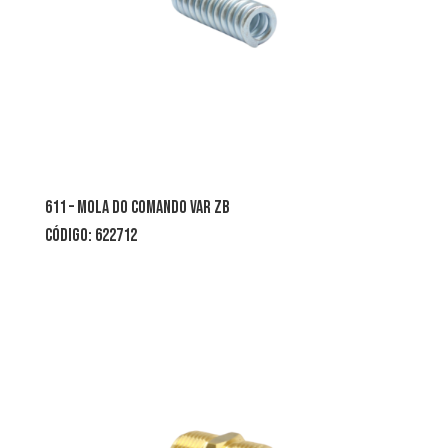
611 – mola do comando var zb
CÓDIGO: 622712