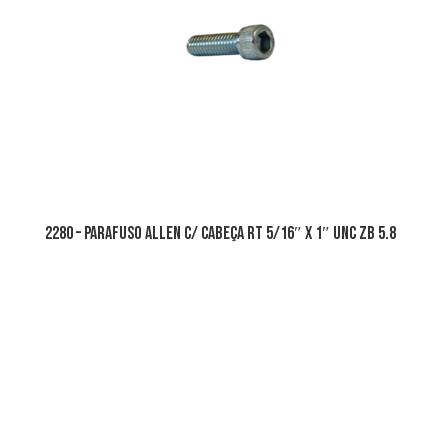
2280 – parafuso allen c/ cabeça rt 5/16″ x 1″ unc zb 5.8