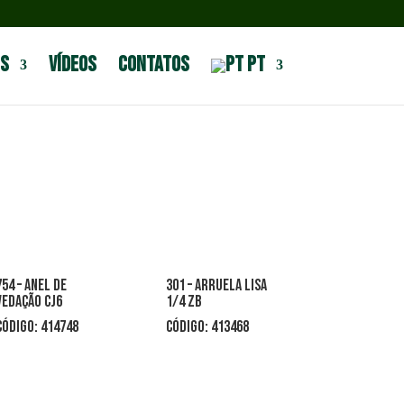
s
Vídeos
Contatos
PT
754 – ANEL DE
301 – arruela lisa
VEDAÇÃO cj6
1/4 zb
CÓDIGO: 414748
CÓDIGO: 413468