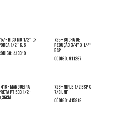
757 – bico mg 1/2″ c/
725 – bucha de
porca 1/2″ cj6
redução 3/4″ x 1/4″
bsp
CÓDIGO: 413310
CÓDIGO: 911297
1418 – mangueira
728 – niple 1/2 bsp x
preta pt 500 1/2 –
7/8 unf
0,36cm
CÓDIGO: 415919