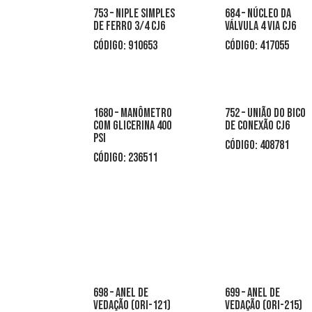
753 – niple simples
684 – núcleo da
de ferro 3/4 cj6
válvula 4 via cj6
CÓDIGO: 910653
CÓDIGO: 417055
1680 – manômetro
752 – união do bico
com glicerina 400
de conexão cj6
psi
CÓDIGO: 408781
CÓDIGO: 236511
698 – anel de
699 – anel de
vedação (ori-121)
vedação (ori-215)