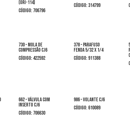
(ori-114)
CÓDIGO: 314799
CÓDIGO: 706796
730 – mola de
378 – parafuso
compressão cj6
fenda 5/32 x 1/4
CÓDIGO: 422592
CÓDIGO: 911388
o
662 – válvula com
986 – volante cj6
inserto cj6
CÓDIGO: 610089
CÓDIGO: 706630