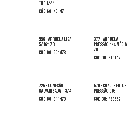
“u” 1/4″
CÓDIGO: 401471
956 – arruela lisa
377 – arruela
5/16″ zb
pressão 1/4 média
zb
código: 501478
CÓDIGO: 910117
726 – conexão
579 – conj. reg. de
galvanizada t 3/4
pressão cj6
CÓDIGO: 911479
CÓDIGO: 429662