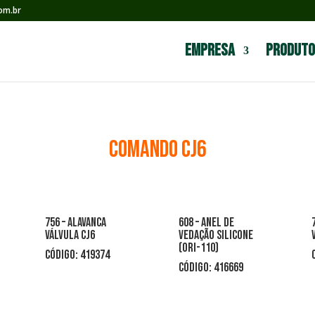
om.br
Empresa
Produto
comando CJ6
756 – alavanca
608 – anel de
válvula cj6
vedação silicone
(ori-110)
CÓDIGO: 419374
CÓDIGO: 416669