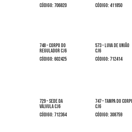
código: 706820
código: 411850
748 – corpo do
573 – luva de união
regulador cj6
cj6
código: 602425
código: 712414
729 – sede da
747 – tampa do corp
válvula cj6
cj6
código: 712364
código: 308759