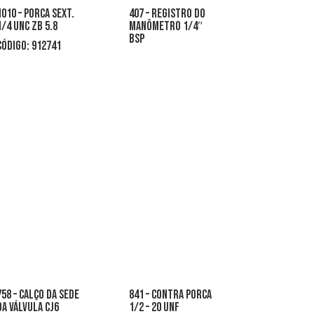
1010 – porca sext.
407 – registro do
1/4 unc zb 5.8
manômetro 1/4″
bsp
CÓDIGO: 912741
758 – calço da sede
841 – contra porca
da válvula cj6
1/2 – 20 unf