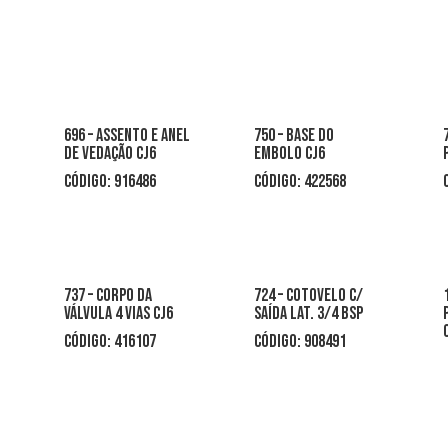
696 – assento e anel
750 – base do
de vedação cj6
embolo cj6
CÓDIGO: 916486
CÓDIGO: 422568
737 – corpo da
724 – cotovelo c/
válvula 4 vias cj6
saída lat. 3/4 bsp
CÓDIGO: 416107
código: 908491