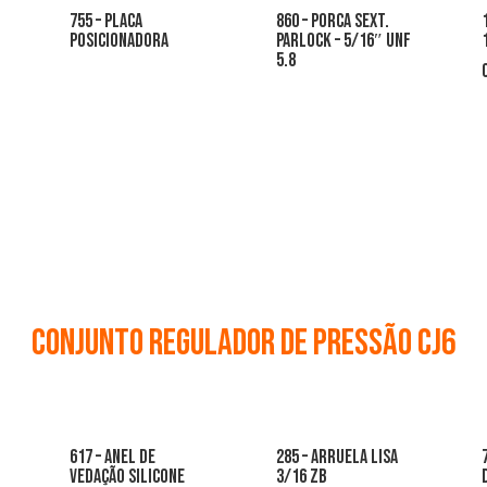
755 – placa
860 – porca sext.
posicionadora
parlock – 5/16″ unf
5.8
conjunto regulador de pressão cj6
617 – anel de
285 – arruela lisa
vedação silicone
3/16 zb