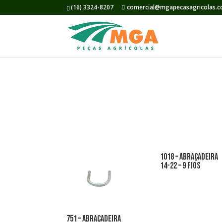
(16) 3324-8207
comercial@mgapecasagricolas.c
1018 – abraçadeira
14-22 – 9 fios
751 – abraçadeira