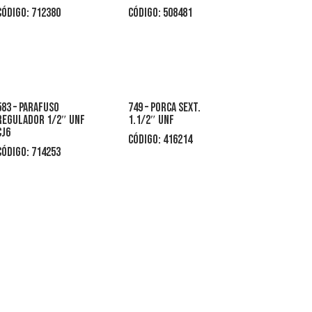
CÓDIGO: 712380
CÓDIGO: 508481
583 – parafuso
749 – porca sext.
regulador 1/2″ unf
1.1/2″ unf
cj6
CÓDIGO: 416214
CÓDIGO: 714253