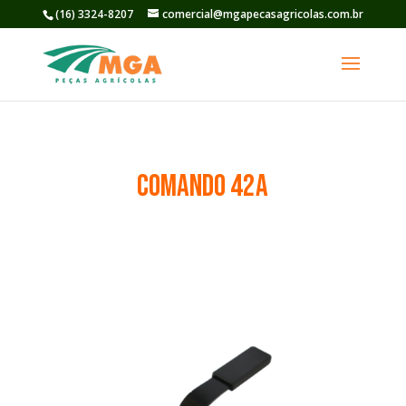
(16) 3324-8207
comercial@mgapecasagricolas.com.br
comando 42a