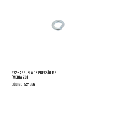
972 – arruela de pressão m6
(média zb)
CÓDIGO: 521666